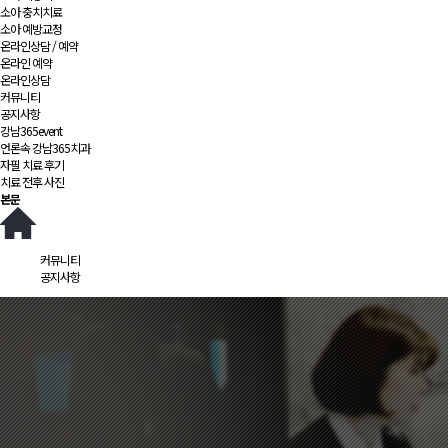
소아 충치치료
소아 예방교정
온라인상담 / 예약
온라인 예약
온라인상담
커뮤니티
공지사항
강남365event
언론속 강남365치과
자필 치료 후기
치료 전후 사진
본문
커뮤니티
공지사항