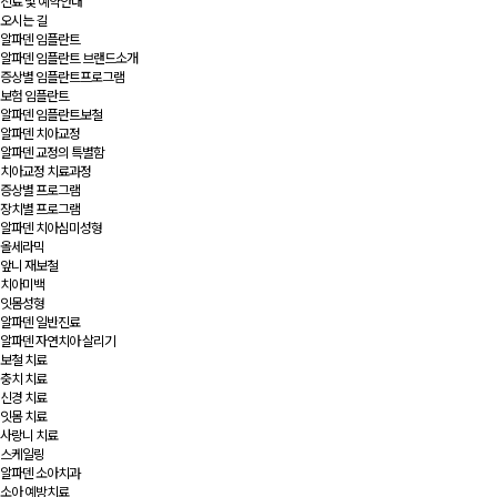
진료 및 예약안내
오시는 길
알파덴 임플란트
알파덴 임플란트 브랜드소개
증상별 임플란트프로그램
보험 임플란트
알파덴 임플란트보철
알파덴 치아교정
알파덴 교정의 특별함
치아교정 치료과정
증상별 프로그램
장치별 프로그램
알파덴 치아심미성형
올세라믹
앞니 재보철
치아미백
잇몸성형
알파덴 일반진료
알파덴 자연치아 살리기
보철 치료
충치 치료
신경 치료
잇몸 치료
사랑니 치료
스케일링
알파덴 소아치과
소아 예방치료