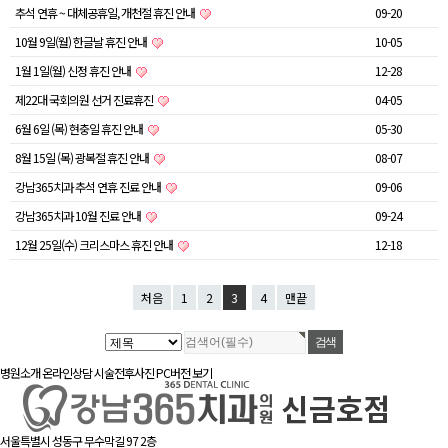
추석 연휴 ~ 대체공휴일, 개천절 휴진 안내
09-20
10월 9일(월) 한글날 휴진 안내
10-05
1월 1일(월) 신정 휴진 안내
12-28
제22대 국회의원 선거 진료휴진
04-05
6월 6일 (목) 현충일 휴진 안내
05-30
8월 15일 (목) 광복절 휴진 안내
08-07
강남365치과 추석 연휴 진료 안내
09-06
강남365치과 10월 진료 안내
09-24
12월 25일(수) 크리스마스 휴진 안내
12-18
처음
1
2
3
4
맨끝
병원소개
온라인상담
시술전후사진
PC버전 보기
서울특별시 성동구 무수막길 97 2층