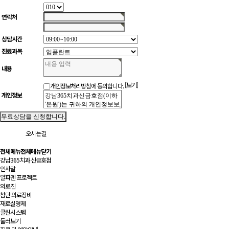
연락처
상담시간
진료과목
내용
[보기]
개인정보처리방침에 동의합니다.
개인정보
오시는길
전체메뉴
전체메뉴닫기
강남365치과 신금호점
인사말
알파덴 프로젝트
의료진
첨단 의료장비
재료실명제
클린시스템
둘러보기