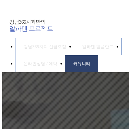
강남365치과만의
알파덴 프로젝트
강남365치과 신금호점
알파덴 임플란트
온라인상담 / 예약
커뮤니티