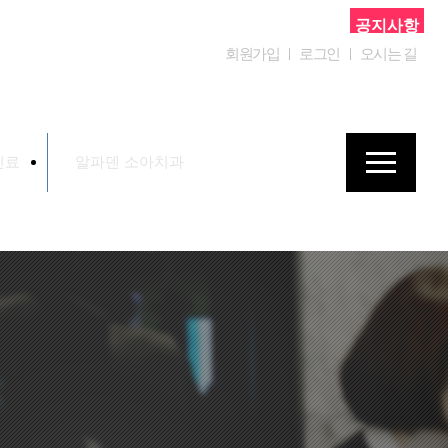
공지사항
회원가입
로그인
오시는 길
진료
알파덴 소아치과