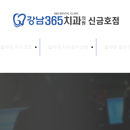
알파덴 치아교정
알파덴 치아심미성형
알파덴 일반