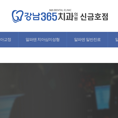
치아교정
알파덴 치아심미성형
알파덴 일반진료