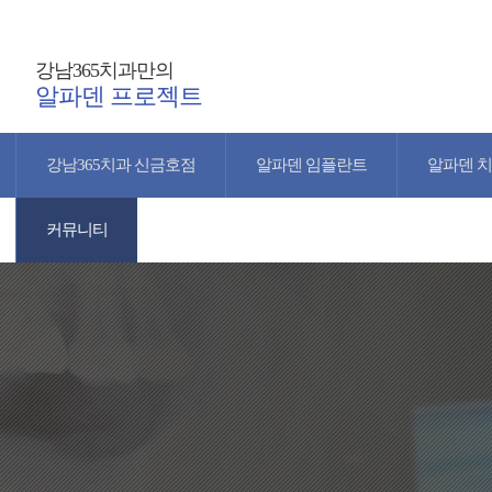
강남365치과만의
알파덴 프로젝트
강남365치과 신금호점
알파덴 임플란트
알파덴 
커뮤니티