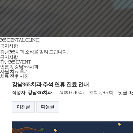
365 DENTAL CLINIC
공지사항
강남365치과 소식을 알려 드립니다.
공지사항
강남365 EVENT
언론속 강남365치과
자필 치료 후기
치료 전후 사진
강남365치과 추석 연휴 진료 안내
작성자
강남365치과
24-09-06 10:45
조회
2,707회
댓글
0
이전글
다음글