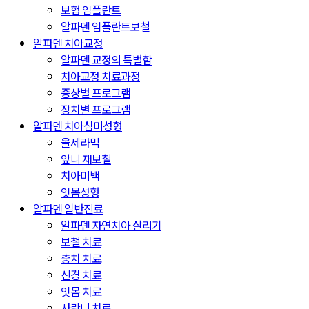
보험 임플란트
알파덴 임플란트보철
알파덴 치아교정
알파덴 교정의 특별함
치아교정 치료과정
증상별 프로그램
장치별 프로그램
알파덴 치아심미성형
올세라믹
앞니 재보철
치아미백
잇몸성형
알파덴 일반진료
알파덴 자연치아 살리기
보철 치료
충치 치료
신경 치료
잇몸 치료
사랑니 치료