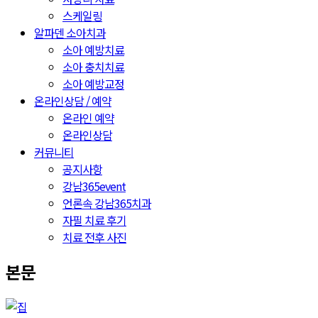
스케일링
알파덴 소아치과
소아 예방치료
소아 충치치료
소아 예방교정
온라인상담 / 예약
온라인 예약
온라인상담
커뮤니티
공지사항
강남365event
언론속 강남365치과
자필 치료 후기
치료 전후 사진
본문