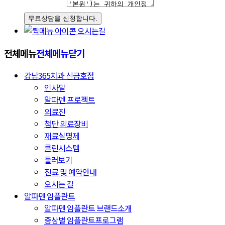
오시는길
전체메뉴
전체메뉴닫기
강남365치과 신금호점
인사말
알파덴 프로젝트
의료진
첨단 의료장비
재료실명제
클린시스템
둘러보기
진료 및 예약안내
오시는 길
알파덴 임플란트
알파덴 임플란트 브랜드소개
증상별 임플란트프로그램